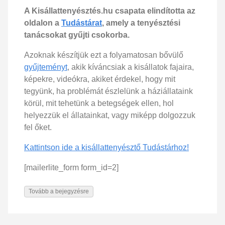
A Kisállattenyésztés.hu csapata elindította az
oldalon a
Tudástárat
, amely a tenyésztési
tanácsokat gyűjti csokorba.
Azoknak készítjük ezt a folyamatosan bővülő
gyűjteményt
, akik kíváncsiak a kisállatok fajaira,
képekre, videókra, akiket érdekel, hogy mit
tegyünk, ha problémát észlelünk a háziállataink
körül, mit tehetünk a betegségek ellen, hol
helyezzük el állatainkat, vagy miképp dolgozzuk
fel őket.
Kattintson ide a kisállattenyésztő Tudástárhoz!
[mailerlite_form form_id=2]
Tovább a bejegyzésre