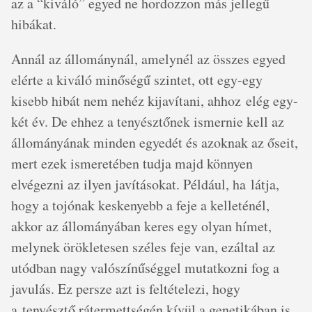
az a “kiváló” egyed ne hordozzon más jellegű
hibákat.
Annál az állománynál, amelynél az összes egyed
elérte a kiváló minőségű szintet, ott egy-egy
kisebb hibát nem nehéz kijavítani, ahhoz elég egy-
két év. De ehhez a tenyésztőnek ismernie kell az
állományának minden egyedét és azoknak az őseit,
mert ezek ismeretében tudja majd könnyen
elvégezni az ilyen javításokat. Például, ha látja,
hogy a tojónak keskenyebb a feje a kelleténél,
akkor az állományában keres egy olyan hímet,
melynek örökletesen széles feje van, ezáltal az
utódban nagy valószínűséggel mutatkozni fog a
javulás. Ez persze azt is feltételezi, hogy
a tenyésztő rátermettségén kívül a genetikában is