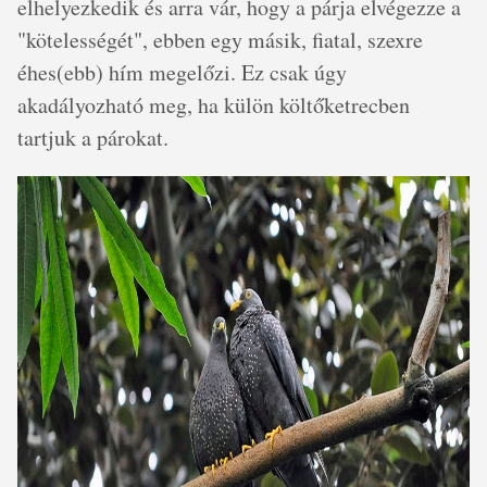
elhelyezkedik és arra vár, hogy a párja elvégezze a
"kötelességét", ebben egy másik, fiatal, szexre
éhes(ebb) hím megelőzi. Ez csak úgy
akadályozható meg, ha külön költőketrecben
tartjuk a párokat.