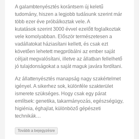
A galambtenyésztés korántsem új keletű
tudomány, hiszen a legjobb tudásunk szerint már
több ezer éve próbálkoztak vele. A
kutatások szerint 3000 évvel ezelőtt foglalkoztak
vele komolyabban. Először természetesen a
vadállatokat háziasítani kellett, és csak ezt
követően lehetett megpróbálni az ember saját
céljait megvalósítani, illetve az állatban fellelhető
jó tulajdonságokat a saját maguk javára fordítani.
Az állattenyésztés manapság nagy szakértelmet
igényel. A sikerhez sok, különféle szakterület
ismerete szükséges. Hogy csak egy párat
említsek: genetika, takarmányozás, egészségügy,
higiénia, éghajlat, különböző gépészeti
technikák…
Tovább a bejegyzésre