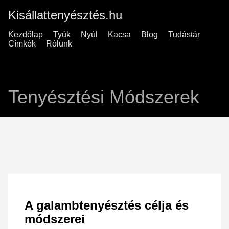
Kisállattenyésztés.hu
Kezdőlap
Tyúk
Nyúl
Kacsa
Blog
Tudástár
Címkék
Rólunk
Tenyésztési Módszerek
A galambtenyésztés célja és
módszerei