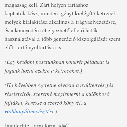
magasság kell. Zárt helyen tartáshoz
kaphatók kész, minden igényt kielégítő ketrecek,
melyek kialakítása alkalmas a trágyaelvezetésre,
és a könnyedén ráhelyezhető ellető ládák
használatával a több generáció kiszolgálását szem
előtt tartó nyúltartásra is.
(Egy későbbi posztunkban konkrét példákat is
fogunk hozni ezekre a ketrecekre.)
(Ha bővebben szeretne olvasni a nyúltenyésztés
részleteiről, szeretné megismerni a különböző
fajtákat, keresse a szerző könyvét, a
Hobbinyúltenyésztést
.)
[mailerlite_form form_id=2]