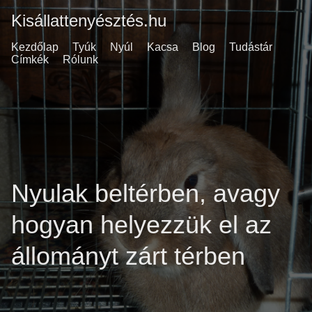
Kisállattenyésztés.hu
Kezdőlap
Tyúk
Nyúl
Kacsa
Blog
Tudástár
Címkék
Rólunk
Nyulak beltérben, avagy
hogyan helyezzük el az
állományt zárt térben