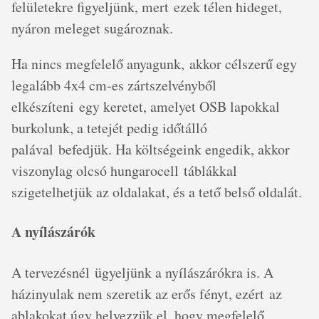
felületekre figyeljünk, mert ezek télen hideget,
nyáron meleget sugároznak.
Ha nincs megfelelő anyagunk, akkor célszerű egy
legalább 4x4 cm-es zártszelvényből
elkészíteni egy keretet, amelyet OSB lapokkal
burkolunk, a tetejét pedig időtálló
palával befedjük. Ha költségeink engedik, akkor
viszonylag olcsó hungarocell táblákkal
szigetelhetjük az oldalakat, és a tető belső oldalát.
A nyílászárók
A tervezésnél ügyeljünk a nyílászárókra is. A
házinyulak nem szeretik az erős fényt, ezért az
ablakokat úgy helyezzük el, hogy megfelelő