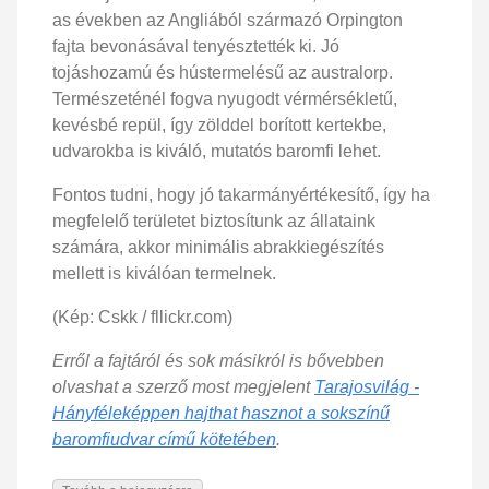
as években az Angliából származó Orpington
fajta bevonásával tenyésztették ki. Jó
tojáshozamú és hústermelésű az australorp.
Természeténél fogva nyugodt vérmérsékletű,
kevésbé repül, így zölddel borított kertekbe,
udvarokba is kiváló, mutatós baromfi lehet.
Fontos tudni, hogy jó takarmányértékesítő, így ha
megfelelő területet biztosítunk az állataink
számára, akkor minimális abrakkiegészítés
mellett is kiválóan termelnek.
(Kép: Cskk / fllickr.com)
Erről a fajtáról és sok másikról is bővebben
olvashat a szerző most megjelent
Tarajosvilág -
Hányféleképpen hajthat hasznot a sokszínű
baromfiudvar című kötetében
.