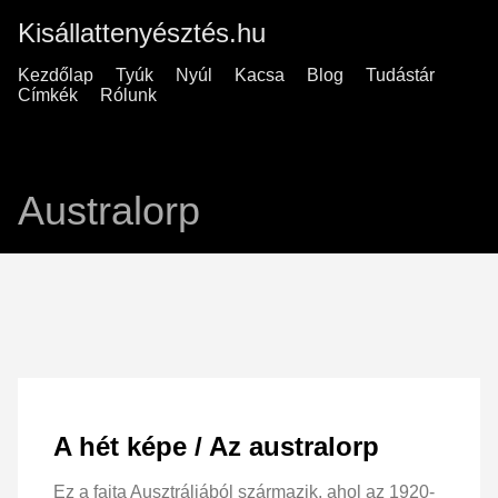
Kisállattenyésztés.hu
Kezdőlap
Tyúk
Nyúl
Kacsa
Blog
Tudástár
Címkék
Rólunk
Australorp
A hét képe / Az australorp
Ez a fajta Ausztráliából származik, ahol az 1920-