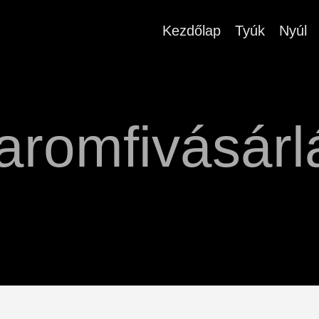
Kezdőlap
Tyúk
Nyúl
aromfivásárl