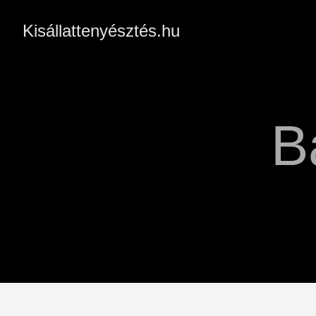
Kisállattenyésztés.hu
B