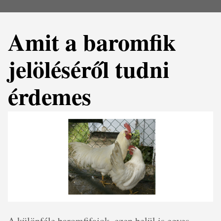
Amit a baromfik
jelöléséről tudni
érdemes
A különféle baromfifajok, ezen belül is egyes