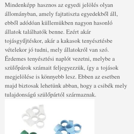
Mindenképp hasznos az egyedi jelölés olyan
állományban, amely fajtatiszta egyedekből áll,
ebből adódóan küllemükben nagyon hasonló
állatok találhatók benne. Ezért akár
tojásgyűjtéskor, akár a kakasok tenyésztésbe
vételekor jó tudni, mely állatokról van szó.
Érdemes tenyésztési naplót vezetni, melybe a
szülőpárok számait feljegyezzük, így a tojások
megjelölése is könnyebb lesz. Ebben az esetben
majd biztosak lehetünk abban, hogy a csibék mely
tulajdonságú szülőpártól származnak.