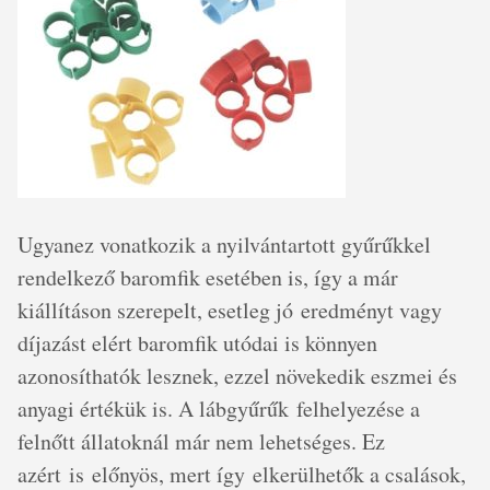
Ugyanez vonatkozik a nyilvántartott gyűrűkkel
rendelkező baromfik esetében is, így a már
kiállításon szerepelt, esetleg jó eredményt vagy
díjazást elért baromfik utódai is könnyen
azonosíthatók lesznek, ezzel növekedik eszmei és
anyagi értékük is. A lábgyűrűk felhelyezése a
felnőtt állatoknál már nem lehetséges. Ez
azért is előnyös, mert így elkerülhetők a csalások,