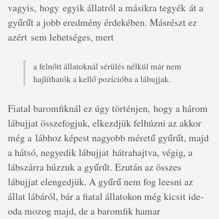
vagyis, hogy egyik állatról a másikra tegyék át a
gyűrűt a jobb eredmény érdekében. Másrészt ez
azért sem lehetséges, mert
a felnőtt állatoknál sérülés nélkül már nem
hajlíthatók a kellő pozícióba a lábujjak.
Fiatal baromfiknál ez úgy történjen, hogy a három
lábujjat összefogjuk, elkezdjük felhúzni az akkor
még a lábhoz képest nagyobb méretű gyűrűt, majd
a hátsó, negyedik lábujjat hátrahajtva, végig, a
lábszárra húzzuk a gyűrűt. Ezután az összes
lábujjat elengedjük. A gyűrű nem fog leesni az
állat lábáról, bár a fiatal állatokon még kicsit ide-
oda mozog majd, de a baromfik hamar