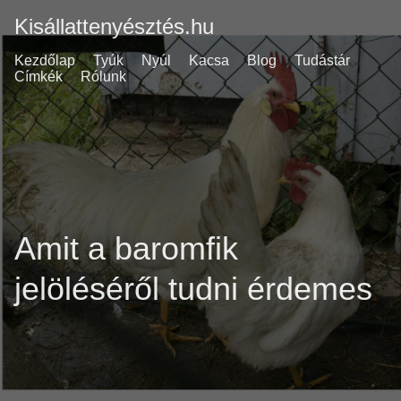
Kisállattenyésztés.hu
Kezdőlap
Tyúk
Nyúl
Kacsa
Blog
Tudástár
Címkék
Rólunk
Amit a baromfik
jelöléséről tudni érdemes