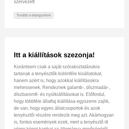
szervezett
Tovább a bejegyzésre
Itt a kiállítások szezonja!
Korántsem csak a saját szórakoztatásukra
tartanak a tenyésztők különféle kisállatokat,
hanem azért is, hogy azokkal kiállításokra
mehessenek. Rendeznek galamb-, díszmadár-,
díszbaromfi- és nyúlkiállításokat is. Előfordul,
hogy többféle állatfaj kiállítása egyszerre zajlik,
de van, hogy egyes állatcsoportok és azok
tenyésztői részére rendezik meg azt. Akárhogyan
is, fontos események ezek, mert a tenyésztő itt
végre képet kaphat az állománya minőségéről.