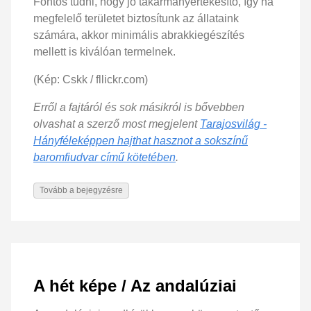
Fontos tudni, hogy jó takarmányértékesítő, így ha
megfelelő területet biztosítunk az állataink
számára, akkor minimális abrakkiegészítés
mellett is kiválóan termelnek.
(Kép: Cskk / fllickr.com)
Erről a fajtáról és sok másikról is bővebben
olvashat a szerző most megjelent
Tarajosvilág -
Hányféleképpen hajthat hasznot a sokszínű
baromfiudvar című kötetében
.
Tovább a bejegyzésre
A hét képe / Az andalúziai