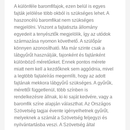
A különféle baromfifajok, ezen belül is egyes
fajták jelölése több okból is szükséges lehet. A
haszoncélú baromfikat nem szükséges
megjelölni. Viszont a fajtatiszta állomány
egyedeit a tenyésztők megjelölik, így az utódok
származása nyomon követhető. A szülőpár
könnyen azonosítható. Ma már szinte csak a
lábgyűrűt használják, fajonként és fajtánként
különböző méretűeket. Ennek pontos mérete
miatt nem kell a kezdőknek sem aggódnia, mivel
a legtöbb fajtaleírás megemlíti, hogy az adott
fajtának mekkora lábgyűrű szükséges. A gyűrűk,
mérettől függetlenül, több színben is
rendelkezésre állnak, ki-ki saját kedvére, vagy a
baromfik színe alapján választhat. Az Országos
Szövetség tagjai évente igényelhetnek gyűrűt,
melyeknek a számát a Szövetség feljegyzi és
nyilvántartásba veszi. A Szövetség által