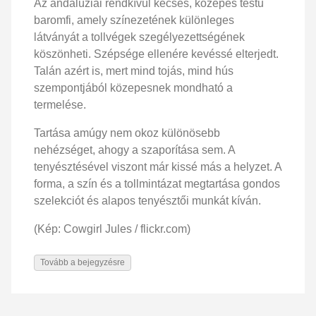
Az andalúziai rendkívül kecses, közepes testű
baromfi, amely színezetének különleges
látványát a tollvégek szegélyezettségének
köszönheti. Szépsége ellenére kevéssé elterjedt.
Talán azért is, mert mind tojás, mind hús
szempontjából közepesnek mondható a
termelése.
Tartása amúgy nem okoz különösebb
nehézséget, ahogy a szaporítása sem. A
tenyésztésével viszont már kissé más a helyzet. A
forma, a szín és a tollmintázat megtartása gondos
szelekciót és alapos tenyésztői munkát kíván.
(Kép: Cowgirl Jules / flickr.com)
Tovább a bejegyzésre