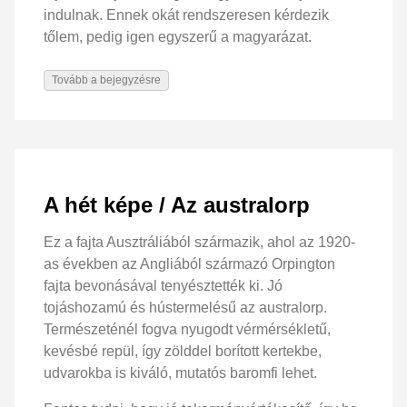
indulnak. Ennek okát rendszeresen kérdezik
tőlem, pedig igen egyszerű a magyarázat.
Tovább a bejegyzésre
A hét képe / Az australorp
Ez a fajta Ausztráliából származik, ahol az 1920-
as években az Angliából származó Orpington
fajta bevonásával tenyésztették ki. Jó
tojáshozamú és hústermelésű az australorp.
Természeténél fogva nyugodt vérmérsékletű,
kevésbé repül, így zölddel borított kertekbe,
udvarokba is kiváló, mutatós baromfi lehet.