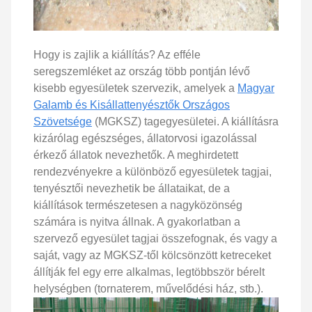
Hogy is zajlik a kiállítás? Az efféle
seregszemléket az ország több pontján lévő
kisebb egyesületek szervezik, amelyek a
Magyar
Galamb és Kisállattenyésztők Országos
Szövetsége
(MGKSZ) tagegyesületei. A kiállításra
kizárólag egészséges, állatorvosi igazolással
érkező állatok nevezhetők. A meghirdetett
rendezvényekre a különböző egyesületek tagjai,
tenyésztői nevezhetik be állataikat, de a
kiállítások természetesen a nagyközönség
számára is nyitva állnak. A gyakorlatban a
szervező egyesület tagjai összefognak, és vagy a
saját, vagy az MGKSZ-től kölcsönzött ketreceket
állítják fel egy erre alkalmas, legtöbbször bérelt
helységben (tornaterem, művelődési ház, stb.).