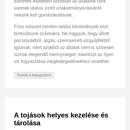
baromfik esetében azonban az állataink ránk
vannak utalva, ezért a takarmányozásukról
nekünk kell gondoskodnunk.
Friss ivóvizet minden tartási körülmények közt
biztosítsunk számukra. Ne hagyjuk, hogy állott
pocsolyákból, algás, szennyezett vízgyűjtőkből
igyanak, mert azokból az állatok nem is szívesen
isznak elegendő mennyiséget, másrészt az ilyen
víz fogyasztása megbetegedésekhez vezethet.
Tovább a bejegyzésre
A tojások helyes kezelése és
tárolása