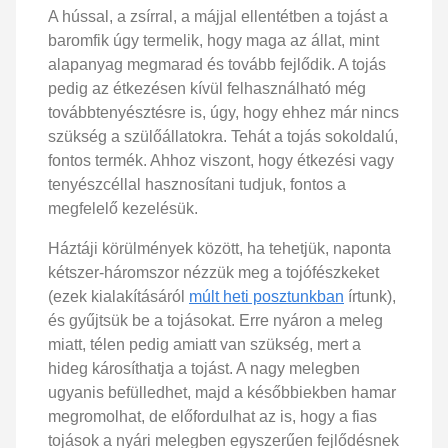
A hússal, a zsírral, a májjal ellentétben a tojást a
baromfik úgy termelik, hogy maga az állat, mint
alapanyag megmarad és tovább fejlődik. A tojás
pedig az étkezésen kívül felhasználható még
továbbtenyésztésre is, úgy, hogy ehhez már nincs
szükség a szülőállatokra. Tehát a tojás sokoldalú,
fontos termék. Ahhoz viszont, hogy étkezési vagy
tenyészcéllal hasznosítani tudjuk, fontos a
megfelelő kezelésük.
Háztáji körülmények között, ha tehetjük, naponta
kétszer-háromszor nézzük meg a tojófészkeket
(ezek kialakításáról
múlt heti posztunkban
írtunk),
és gyűjtsük be a tojásokat. Erre nyáron a meleg
miatt, télen pedig amiatt van szükség, mert a
hideg károsíthatja a tojást. A nagy melegben
ugyanis befülledhet, majd a későbbiekben hamar
megromolhat, de előfordulhat az is, hogy a fias
tojások a nyári melegben egyszerűen fejlődésnek