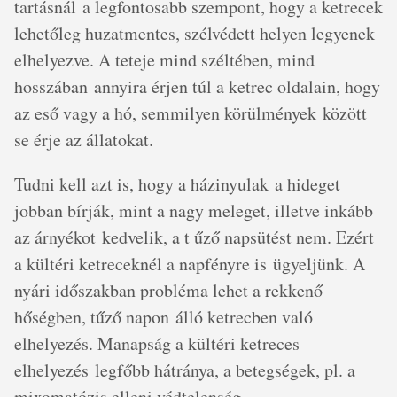
tartásnál a legfontosabb szempont, hogy a ketrecek
lehetőleg huzatmentes, szélvédett helyen legyenek
elhelyezve. A teteje mind széltében, mind
hosszában annyira érjen túl a ketrec oldalain, hogy
az eső vagy a hó, semmilyen körülmények között
se érje az állatokat.
Tudni kell azt is, hogy a házinyulak a hideget
jobban bírják, mint a nagy meleget, illetve inkább
az árnyékot kedvelik, a t űző napsütést nem. Ezért
a kültéri ketreceknél a napfényre is ügyeljünk. A
nyári időszakban probléma lehet a rekkenő
hőségben, tűző napon álló ketrecben való
elhelyezés. Manapság a kültéri ketreces
elhelyezés legfőbb hátránya, a betegségek, pl. a
mixomatózis elleni védtelenség.