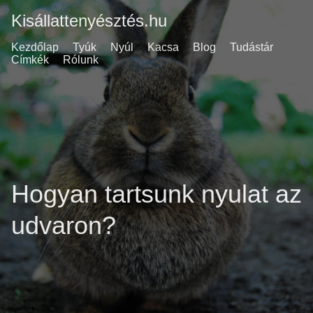
Kisállattenyésztés.hu
Kezdőlap
Tyúk
Nyúl
Kacsa
Blog
Tudástár
Címkék
Rólunk
Hogyan tartsunk nyulat az
udvaron?