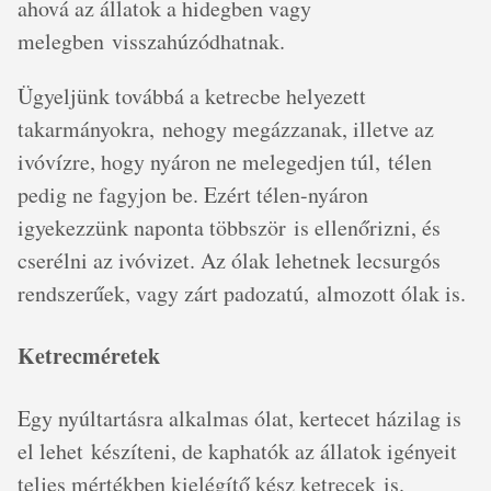
ahová az állatok a hidegben vagy
melegben visszahúzódhatnak.
Ügyeljünk továbbá a ketrecbe helyezett
takarmányokra, nehogy megázzanak, illetve az
ivóvízre, hogy nyáron ne melegedjen túl, télen
pedig ne fagyjon be. Ezért télen-nyáron
igyekezzünk naponta többször is ellenőrizni, és
cserélni az ivóvizet. Az ólak lehetnek lecsurgós
rendszerűek, vagy zárt padozatú, almozott ólak is.
Ketrecméretek
Egy nyúltartásra alkalmas ólat, kertecet házilag is
el lehet készíteni, de kaphatók az állatok igényeit
teljes mértékben kielégítő kész ketrecek is.