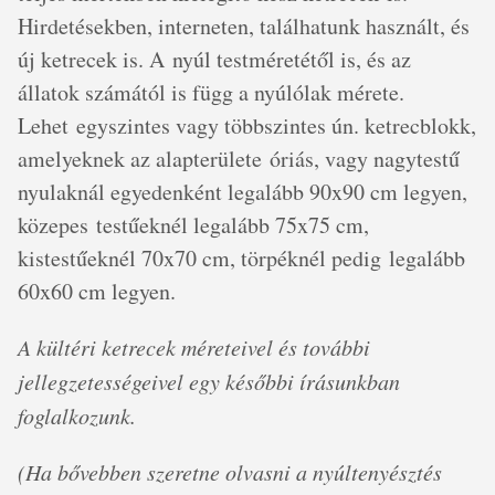
Hirdetésekben, interneten, találhatunk használt, és
új ketrecek is. A nyúl testméretétől is, és az
állatok számától is függ a nyúlólak mérete.
Lehet egyszintes vagy többszintes ún. ketrecblokk,
amelyeknek az alapterülete óriás, vagy nagytestű
nyulaknál egyedenként legalább 90x90 cm legyen,
közepes testűeknél legalább 75x75 cm,
kistestűeknél 70x70 cm, törpéknél pedig legalább
60x60 cm legyen.
A kültéri ketrecek méreteivel és további
jellegzetességeivel egy későbbi írásunkban
foglalkozunk.
(Ha bővebben szeretne olvasni a nyúltenyésztés