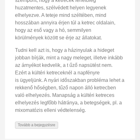
szempont, hogy a ketrecek lehetőleg
huzatmentes, szélvédett helyen legyenek
elhelyezve. A teteje mind széltében, mind
hosszában annyira érjen túl a ketrec oldalain,
hogy az eső vagy a hó, semmilyen
körülmények között se érje az állatokat.
Tudni kell azt is, hogy a házinyulak a hideget
jobban bírják, mint a nagy meleget, illetve inkább
az árnyékot kedvelik, a t űző napsütést nem.
Ezért a kültéri ketreceknél a napfényre
is ügyeljünk. A nyári időszakban probléma lehet a
rekkenő hőségben, tűző napon álló ketrecben
való elhelyezés. Manapság a kültéri ketreces
elhelyezés legfőbb hátránya, a betegségek, pl. a
mixomatózis elleni védtelenség.
Tovább a bejegyzésre