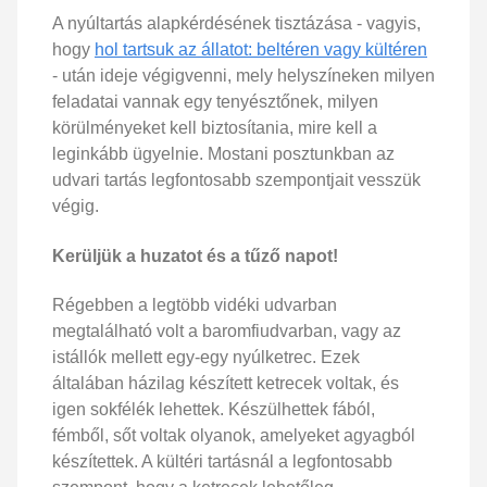
A nyúltartás alapkérdésének tisztázása - vagyis,
hogy
hol tartsuk az állatot: beltéren vagy kültéren
- után ideje végigvenni, mely helyszíneken milyen
feladatai vannak egy tenyésztőnek, milyen
körülményeket kell biztosítania, mire kell a
leginkább ügyelnie. Mostani posztunkban az
udvari tartás legfontosabb szempontjait vesszük
végig.
Kerüljük a huzatot és a tűző napot!
Régebben a legtöbb vidéki udvarban
megtalálható volt a baromfiudvarban, vagy az
istállók mellett egy-egy nyúlketrec. Ezek
általában házilag készített ketrecek voltak, és
igen sokfélék lehettek. Készülhettek fából,
fémből, sőt voltak olyanok, amelyeket agyagból
készítettek. A kültéri tartásnál a legfontosabb