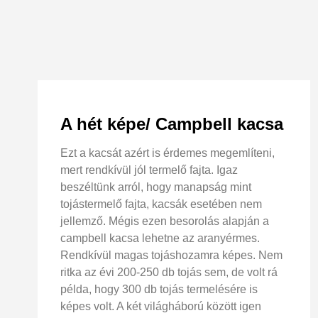
A hét képe/ Campbell kacsa
Ezt a kacsát azért is érdemes megemlíteni,
mert rendkívül jól termelő fajta. Igaz
beszéltünk arról, hogy manapság mint
tojástermelő fajta, kacsák esetében nem
jellemző. Mégis ezen besorolás alapján a
campbell kacsa lehetne az aranyérmes.
Rendkívül magas tojáshozamra képes. Nem
ritka az évi 200-250 db tojás sem, de volt rá
példa, hogy 300 db tojás termelésére is
képes volt. A két világháború között igen