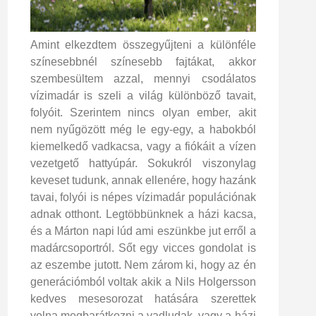
Amint elkezdtem összegyűjteni a különféle
színesebbnél színesebb fajtákat, akkor
szembesültem azzal, mennyi csodálatos
vízimadár is szeli a világ különböző tavait,
folyóit. Szerintem nincs olyan ember, akit
nem nyűgözött még le egy-egy, a habokból
kiemelkedő vadkacsa, vagy a fiókáit a vízen
vezetgető hattyúpár. Sokukról viszonylag
keveset tudunk, annak ellenére, hogy hazánk
tavai, folyói is népes vízimadár populációnak
adnak otthont. Legtöbbünknek a házi kacsa,
és a Márton napi lúd ami eszünkbe jut erről a
madárcsoportról. Sőt egy vicces gondolat is
az eszembe jutott. Nem zárom ki, hogy az én
generációmból voltak akik a Nils Holgersson
kedves mesesorozat hatására szerettek
volna megbarátkozni a vadludak, vagy a házi