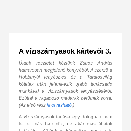
A víziszárnyasok kártevői 3.
Újabb részletet közlünk Zsiros András
hamarosan megjelenő könyvéből. A szerző a
Hobbinyúl tenyésztés és a Tarajosvilág
kötetek után jelentkezik újabb tanácsadó
munkával a víziszárnyasok tenyésztéséről.
Ezúttal a ragadozó madarak kerülnek sorra.
(Az első rész
itt olvasható
.)
A víziszárnyasok tartása egy dologban nem
tér el más baromfik, de akár más állatok
tartásától. Különféle kártevőket vonzanak,