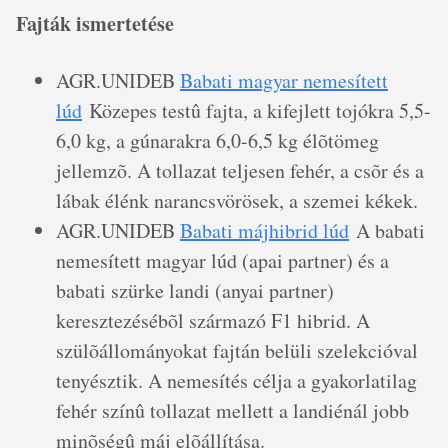
Fajták ismertetése
AGR.UNIDEB
Babati magyar nemesített
lúd
Közepes testû fajta, a kifejlett tojókra 5,5-
6,0 kg, a gúnarakra 6,0-6,5 kg élõtömeg
jellemzõ. A tollazat teljesen fehér, a csõr és a
lábak élénk narancsvörösek, a szemei kékek.
AGR.UNIDEB
Babati májhibrid lúd
A babati
nemesített magyar lúd (apai partner) és a
babati szürke landi (anyai partner)
keresztezésébõl származó F1 hibrid. A
szülõállományokat fajtán belüli szelekcióval
tenyésztik. A nemesítés célja a gyakorlatilag
fehér színû tollazat mellett a landiénál jobb
minõségû máj elõállítása.