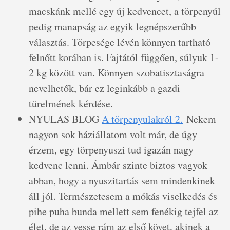
macskánk mellé egy új kedvencet, a törpenyúl
pedig manapság az egyik legnépszerűbb
választás. Törpesége lévén könnyen tartható
felnőtt korában is. Fajtától függően, súlyuk 1-
2 kg között van. Könnyen szobatisztaságra
nevelhetők, bár ez leginkább a gazdi
türelmének kérdése.
NYULAS BLOG
A törpenyulakról 2.
Nekem
nagyon sok háziállatom volt már, de úgy
érzem, egy törpenyuszi tud igazán nagy
kedvenc lenni. Ámbár szinte biztos vagyok
abban, hogy a nyuszitartás sem mindenkinek
áll jól. Természetesem a mókás viselkedés és
pihe puha bunda mellett sem fenékig tejfel az
élet, de az vesse rám az első követ, akinek a