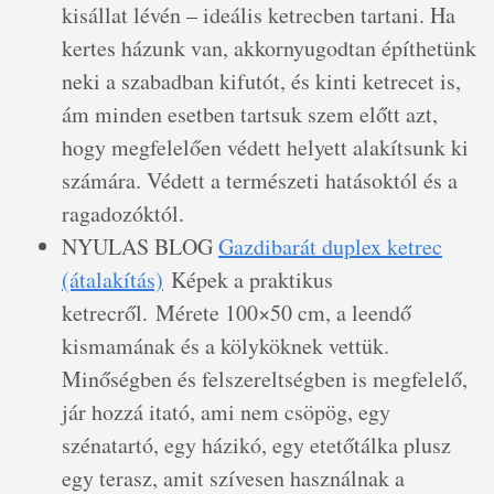
kisállat lévén – ideális ketrecben tartani. Ha
kertes házunk van, akkornyugodtan építhetünk
neki a szabadban kifutót, és kinti ketrecet is,
ám minden esetben tartsuk szem előtt azt,
hogy megfelelően védett helyett alakítsunk ki
számára. Védett a természeti hatásoktól és a
ragadozóktól.
NYULAS BLOG
Gazdibarát duplex ketrec
(átalakítás)
Képek a praktikus
ketrecről. Mérete 100×50 cm, a leendő
kismamának és a kölyköknek vettük.
Minőségben és felszereltségben is megfelelő,
jár hozzá itató, ami nem csöpög, egy
szénatartó, egy házikó, egy etetőtálka plusz
egy terasz, amit szívesen használnak a