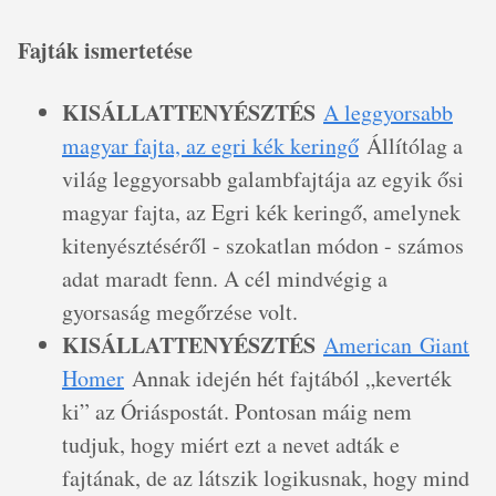
Fajták ismertetése
KISÁLLATTENYÉSZTÉS
A leggyorsabb
magyar fajta, az egri kék keringő
Állítólag a
világ leggyorsabb galambfajtája az egyik ősi
magyar fajta, az Egri kék keringő, amelynek
kitenyésztéséről - szokatlan módon - számos
adat maradt fenn. A cél mindvégig a
gyorsaság megőrzése volt.
KISÁLLATTENYÉSZTÉS
American Giant
Homer
Annak idején hét fajtából „keverték
ki” az Óriáspostát. Pontosan máig nem
tudjuk, hogy miért ezt a nevet adták e
fajtának, de az látszik logikusnak, hogy mind