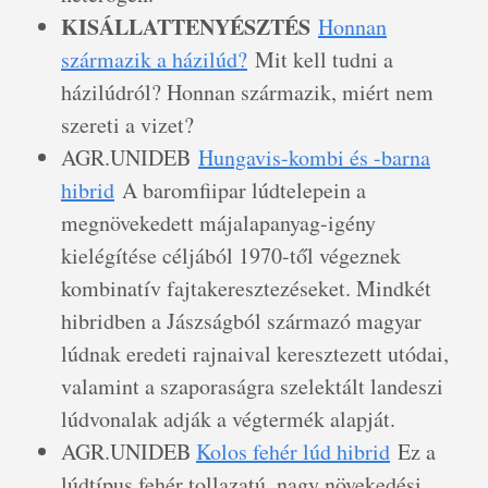
KISÁLLATTENYÉSZTÉS
Honnan
származik a házilúd?
Mit kell tudni a
házilúdról? Honnan származik, miért nem
szereti a vizet?
AGR.UNIDEB
Hungavis-kombi és -barna
hibrid
A baromfiipar lúdtelepein a
megnövekedett májalapanyag-igény
kielégítése céljából 1970-től végeznek
kombinatív fajtakeresztezéseket. Mindkét
hibridben a Jászságból származó magyar
lúdnak eredeti rajnaival keresztezett utódai,
valamint a szaporaságra szelektált landeszi
lúdvonalak adják a végtermék alapját.
AGR.UNIDEB
Kolos fehér lúd hibrid
Ez a
lúdtípus fehér tollazatú, nagy növekedési