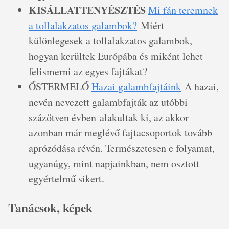
KISÁLLATTENYÉSZTÉS
Mi fán teremnek
a tollalakzatos galambok?
Miért
különlegesek a tollalakzatos galambok,
hogyan kerültek Európába és miként lehet
felismerni az egyes fajtákat?
ŐSTERMELŐ
Hazai galambfajtáink
A hazai,
nevén nevezett galambfajták az utóbbi
százötven évben alakultak ki, az akkor
azonban már meglévő fajtacsoportok tovább
aprózódása révén. Természetesen e folyamat,
ugyanúgy, mint napjainkban, nem osztott
egyértelmű sikert.
Tanácsok, képek