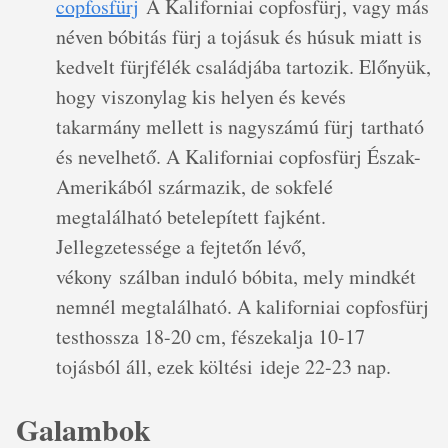
copfosfürj
A Kaliforniai copfosfürj, vagy más
néven bóbitás fürj a tojásuk és húsuk miatt is
kedvelt fürjfélék családjába tartozik. Előnyük,
hogy viszonylag kis helyen és kevés
takarmány mellett is nagyszámú fürj tartható
és nevelhető. A Kaliforniai copfosfürj Észak-
Amerikából származik, de sokfelé
megtalálható betelepített fajként.
Jellegzetessége a fejtetőn lévő,
vékony szálban induló bóbita, mely mindkét
nemnél megtalálható. A kaliforniai copfosfürj
testhossza 18-20 cm, fészekalja 10-17
tojásból áll, ezek költési ideje 22-23 nap.
Galambok