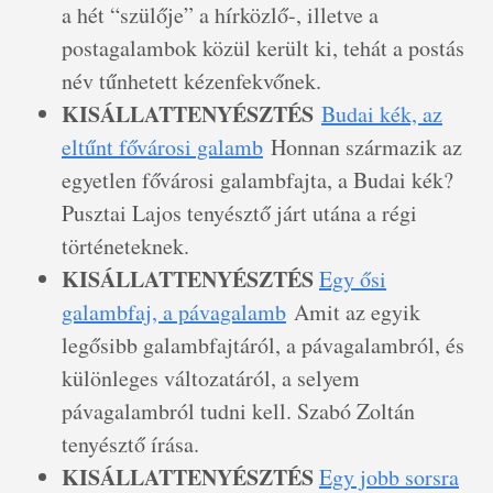
a hét “szülője” a hírközlő-, illetve a
postagalambok közül került ki, tehát a postás
név tűnhetett kézenfekvőnek.
KISÁLLATTENYÉSZTÉS
Budai kék, az
eltűnt fővárosi galamb
Honnan származik az
egyetlen fővárosi galambfajta, a Budai kék?
Pusztai Lajos tenyésztő járt utána a régi
történeteknek.
KISÁLLATTENYÉSZTÉS
Egy ősi
galambfaj, a pávagalamb
Amit az egyik
legősibb galambfajtáról, a pávagalambról, és
különleges változatáról, a selyem
pávagalambról tudni kell. Szabó Zoltán
tenyésztő írása.
KISÁLLATTENYÉSZTÉS
Egy jobb sorsra