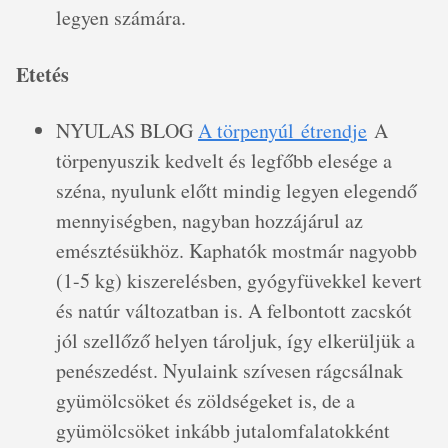
legyen számára.
Etetés
NYULAS BLOG
A törpenyúl étrendje
A
törpenyuszik kedvelt és legfőbb elesége a
széna, nyulunk előtt mindig legyen elegendő
mennyiségben, nagyban hozzájárul az
emésztésükhöz. Kaphatók mostmár nagyobb
(1-5 kg) kiszerelésben, gyógyfüvekkel kevert
és natúr változatban is. A felbontott zacskót
jól szellőző helyen tároljuk, így elkerüljük a
penészedést. Nyulaink szívesen rágcsálnak
gyümölcsöket és zöldségeket is, de a
gyümölcsöket inkább jutalomfalatokként