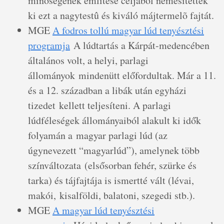
minõségének említése céljából nemesítették
ki ezt a nagytestû és kiváló májtermelõ fajtát.
MGE
A fodros tollú magyar lúd tenyésztési
programja
A lúdtartás a Kárpát-medencében
általános volt, a helyi, parlagi
állományok mindenütt előfordultak. Már a 11.
és a 12. században a libák után egyházi
tizedet kellett teljesíteni. A parlagi
lúdféleségek állományaiból alakult ki idők
folyamán a magyar parlagi lúd (az
úgynevezett “magyarlúd”), amelynek több
színváltozata (elsősorban fehér, szürke és
tarka) és tájfajtája is ismertté vált (lévai,
makói, kisalföldi, balatoni, szegedi stb.).
MGE
A magyar lúd tenyésztési