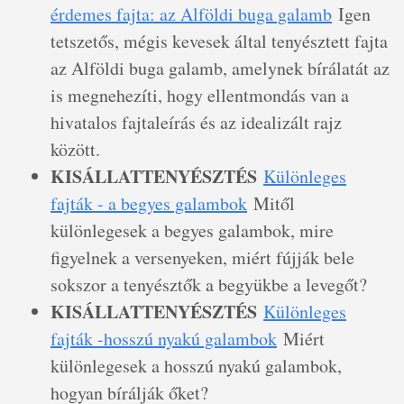
érdemes fajta: az Alföldi buga galamb
Igen
tetszetős, mégis kevesek által tenyésztett fajta
az Alföldi buga galamb, amelynek bírálatát az
is megnehezíti, hogy ellentmondás van a
hivatalos fajtaleírás és az idealizált rajz
között.
KISÁLLATTENYÉSZTÉS
Különleges
fajták - a begyes galambok
Mitől
különlegesek a begyes galambok, mire
figyelnek a versenyeken, miért fújják bele
sokszor a tenyésztők a begyükbe a levegőt?
KISÁLLATTENYÉSZTÉS
Különleges
fajták -hosszú nyakú galambok
Miért
különlegesek a hosszú nyakú galambok,
hogyan bírálják őket?