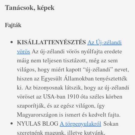
Tanácsok, képek
Fajták
KISÁLLATTENYÉSZTÉS
Az Új-zélandi
vörös
Az új-zélandi vörös nyúlfajta eredete
máig nem teljesen tisztázott, még az sem
világos, hogy miért kapott “új-zélandi” nevet,
hiszen az Egyesült Államokban tenyésztették
ki. Az bizonyosnak látszik, hogy az új-zélandi
vöröset az USA-ban 1910 óta széles körben
szaporítják, és az egész világon, így
Magyarországon is ismert és kedvelt fajta.
NYULAS BLOG
A törpenyulakról
Sokan
szeretnénk magunk, illetve kutyánk,