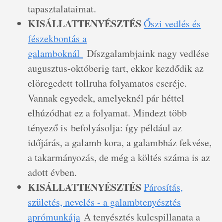
tapasztalataimat.
KISÁLLATTENYÉSZTÉS
Őszi vedlés és
fészekbontás a
galamboknál
Díszgalambjaink nagy vedlése
augusztus-októberig tart, ekkor kezdődik az
elöregedett tollruha folyamatos cseréje.
Vannak egyedek, amelyeknél pár héttel
elhúzódhat ez a folyamat. Mindezt több
tényező is befolyásolja: így például az
időjárás, a galamb kora, a galambház fekvése,
a takarmányozás, de még a költés száma is az
adott évben.
KISÁLLATTENYÉSZTÉS
Párosítás,
születés, nevelés - a galambtenyésztés
aprómunkája
A tenyésztés kulcspillanata a