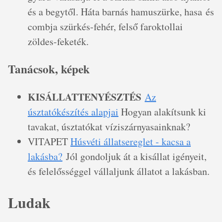
és a begytől. Háta barnás hamuszürke, hasa és
combja szürkés-fehér, felső faroktollai
zöldes-feketék.
Tanácsok, képek
KISÁLLATTENYÉSZTÉS
Az
úsztatókészítés alapjai
Hogyan alakítsunk ki
tavakat, úsztatókat víziszárnyasainknak?
VITAPET
Húsvéti állatsereglet - kacsa a
lakásba?
Jól gondoljuk át a kisállat igényeit,
és felelősséggel vállaljunk állatot a lakásban.
Ludak