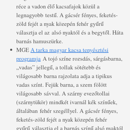
réce a vadon élő kacsafajok közül a
legnagyobb testű. A gácsér fényes, feketés-
zöld fejét a nyak közepén fehér gyűrű
választja el az alsó nyaktól és a begytől. Háta
barnás hamuszürke.
MGE
A tarka magyar kacsa tenyésztési
programja
A tojó színe rozsdás, sárgásbarna,
„vadas” jellegű, a tollak sötétebb és
világosabb barna rajzolata adja a tipikus
vadas színt. Fejük barna, a szem fölött
világosabb sávval. A szárny evezőtollai
(szárnytükör) mindkét ivarnál kék színűek,
általában fehér szegéllyel. A gácsér fényes,
feketés-zöld fejét a nyak közepén fehér
gyűrű választja el a barnás színű alsó nyaktól