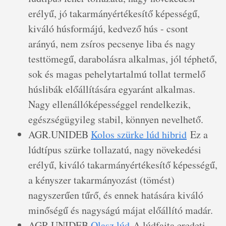
erélyű, jó takarmányértékesítő képességű,
kiváló húsformájú, kedvező hús - csont
arányú, nem zsíros pecsenye liba és nagy
testtömegű, darabolásra alkalmas, jól téphető,
sok és magas pehelytartalmú tollat termelő
húslibák előállítására egyaránt alkalmas.
Nagy ellenállóképességgel rendelkezik,
egészségügyileg stabil, könnyen nevelhető.
AGR.UNIDEB
Kolos szürke lúd hibrid
Ez a
lúdtípus szürke tollazatú, nagy növekedési
erélyű, kiváló takarmányértékesítő képességű,
a kényszer takarmányozást (tömést)
nagyszerűen tűrő, és ennek hatására kiváló
minőségű és nagyságú májat előállító madár.
AGR.UNIDEB
Olasz lúd
A lúdfajta eredeti