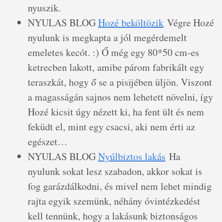
nyuszik.
NYULAS BLOG
Hozé beköltözik
Végre Hozé
nyulunk is megkapta a jól megérdemelt
emeletes kecót. :) Ő még egy 80*50 cm-es
ketrecben lakott, amibe párom fabrikált egy
teraszkát, hogy ő se a pisijében üljön. Viszont
a magasságán sajnos nem lehetett növelni, így
Hozé kicsit úgy nézett ki, ha fent ült és nem
feküdt el, mint egy csacsi, aki nem érti az
egészet…
NYULAS BLOG
Nyúlbiztos lakás
Ha
nyulunk sokat lesz szabadon, akkor sokat is
fog garázdálkodni, és mivel nem lehet mindig
rajta egyik szemünk, néhány óvintézkedést
kell tennünk, hogy a lakásunk biztonságos