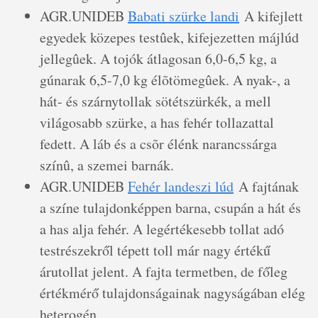
AGR.UNIDEB
Babati szürke landi
A kifejlett
egyedek közepes testûek, kifejezetten májlúd
jellegûek. A tojók átlagosan 6,0-6,5 kg, a
gúnarak 6,5-7,0 kg élõtömegûek. A nyak-, a
hát- és szárnytollak sötétszürkék, a mell
világosabb szürke, a has fehér tollazattal
fedett. A láb és a csõr élénk narancssárga
színû, a szemei barnák.
AGR.UNIDEB
Fehér landeszi lúd
A fajtának
a színe tulajdonképpen barna, csupán a hát és
a has alja fehér. A legértékesebb tollat adó
testrészekről tépett toll már nagy értékű
árutollat jelent. A fajta termetben, de főleg
értékmérő tulajdonságainak nagyságában elég
heterogén.