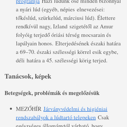
programja
Házi ludunk őse minden bizonnyal
a nyári lúd (egyéb, népies elnevezései:
tőkéslúd, szürkelúd, márciusi lúd). Élettere
rendkívül nagy, Izland szigetétől az Amur
folyóig terjedő óriási térség mocsarain és
lapályain honos. Elterjedésének északi határa
a 69–70. északi szélességi körrel esik egybe,
déli határa a 45. szélességi körig terjed.
Tanácsok, képek
Betegségek, problémák és megelőzésük
MEZŐHÍR
Járványvédelmi és higiéniai
rendszabályok a lúdtartó telepeken
Csak
egészséges állománytól várható, hogy