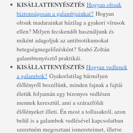
KISÁLLATTENYÉSZTÉS
Hogyan oltsuk
biztonságosan a galambjainkat?
Hogyan
oltsuk madarainkat házilag a gyakori vírusok
ellen? Milyen fecskendőt használjunk és
miként adagoljuk az antibiotikumokat
betegségmegelőzésként? Szabó Zoltán
galambtenyésztő praktikái.
KISÁLLATTENYÉSZTÉS
Hogyan vedlenek
a galambok?
Gyakorlatilag bármilyen
élőlényről beszélünk, minden fajnak a fajtái
életük folyamán egy bizonyos vedlésen
mennek keresztül, ami a szárazföldi
élőlényeket illeti. Én most a tollasakról, azon
belül is a galambok vedlésével kapcsolatban
szeretném megosztani ismereteimet, illetve