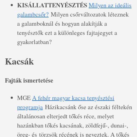
KISÁLLATTENYÉSZTÉS
Milyen az ideális
galambcsőr?
Milyen csőrváltozatok léteznek
a galamboknál és hogyan alakítják a
tenyésztők ezt a különleges fajtajegyet a
gyakorlatban?
Kacsák
Fajták ismertetése
MGE
A fehér magyar kacsa tenyésztési
programja
Házikacsánk őse az északi féltekén
általánosan elterjedt tőkés réce, melyet
hazánkban tőkés kacsának, zöldfejű-, dunai-,
öreg- és törzsök récének is neveztek. A tőkés