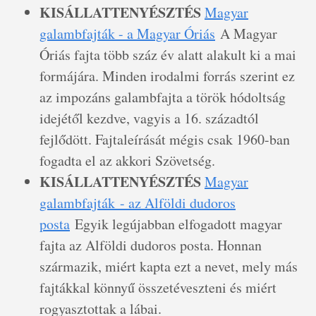
KISÁLLATTENYÉSZTÉS
Magyar
galambfajták - a Magyar Óriás
A Magyar
Óriás fajta több száz év alatt alakult ki a mai
formájára. Minden irodalmi forrás szerint ez
az impozáns galambfajta a török hódoltság
idejétől kezdve, vagyis a 16. századtól
fejlődött. Fajtaleírását mégis csak 1960-ban
fogadta el az akkori Szövetség.
KISÁLLATTENYÉSZTÉS
Magyar
galambfajták - az Alföldi dudoros
posta
Egyik legújabban elfogadott magyar
fajta az Alföldi dudoros posta. Honnan
származik, miért kapta ezt a nevet, mely más
fajtákkal könnyű összetéveszteni és miért
rogyasztottak a lábai.